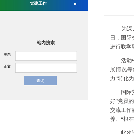
党建工作
关于举办第十六届中国医疗器械监督管理国际会议的通
为深入学
日，国际
站内搜索
进行联学
主题
活动中，
正文
展情况等
力”转化为
国际交流
好”党员
交流工作
养、“根
此次活动