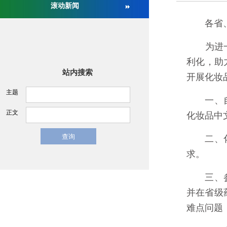
滚动新闻
关于举办第十六届中国医疗器械监督管理国际会议的通
各省、自
为进一步
利化，助
站内搜索
开展化妆
主题
一、自2
正文
化妆品中
二、化妆
求。
三、参与
并在省级
难点问题