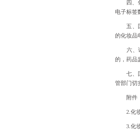
四、化妆
电子标签
五、国家
的化妆品
六、试点
的，药品
七、国家
管部门切
附件：1
2.化妆
3.化妆