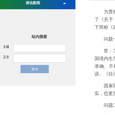
滚动新闻
关于举办第十六届中国医疗器械监督管理国际会议的通
为贯彻执
了《关于
下简称《
站内搜索
问题一：
主题
答：为便
正文
国境内生
准确、不
误。《目
国家药监
实，也更
问题二：