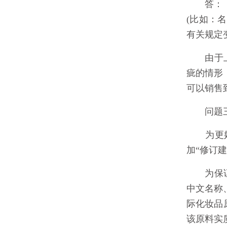
答：《目
(比如：
有关规定
由于上述
疵的情形
可以销售
问题三：
为更好地
加“修订
为保证《
中文名称
际化妆品
该原料实