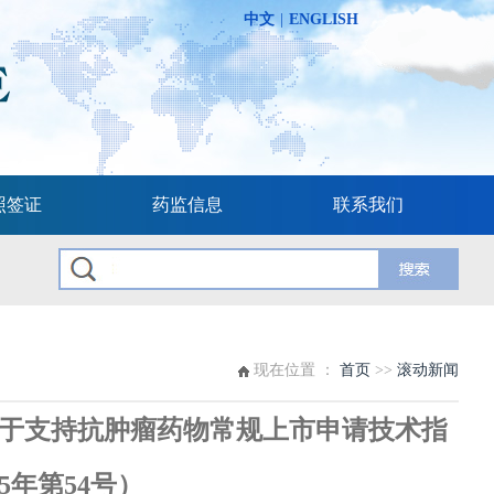
中文
|
ENGLISH
照签证
药监信息
联系我们
现在位置 ：
首页
>>
滚动新闻
于支持抗肿瘤药物常规上市申请技术指
5年第54号）