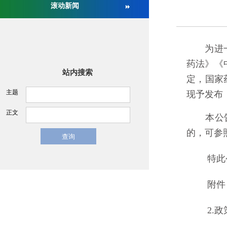
滚动新闻
关于举办第十六届中国医疗器械监督管理国际会议的通
为进一步
药法》《
站内搜索
定，国家
主题
现予发布
正文
本公告发
的，可参
特此
附件：1
2.政