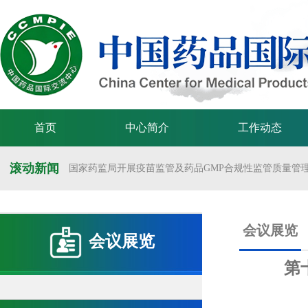
首页
中心简介
工作动态
滚动新闻
国家药监局开展疫苗监管及药品GMP合规性监管质量管理体
国家药监局举办疫苗监管质量管理体系建设工作交流会
国家药监局药审中心关于发布《预防用mRNA疫苗临床试验
会议展览
会议展览
国家药监局药审中心关于发布《关于开发适宜药品包装规格
第
国家药监局 国家卫生健康委 国家中医药局 国家疾控局关于
国家药监局关于发布药品试验数据保护实施办法的公告（202