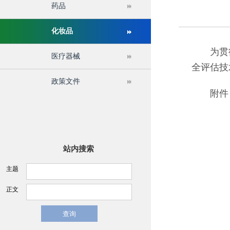
药品
关于举办第十六届中国医疗器械监督管理国际会议的通
化妆品
为贯彻
医疗器械
全评估技术
政策文件
附件： 
站内搜索
主题
正文