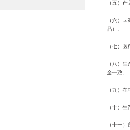
（五）产
（六）国
品）。
（七）医
（八）生
全一致。
（九）在
（十）生
（十一）