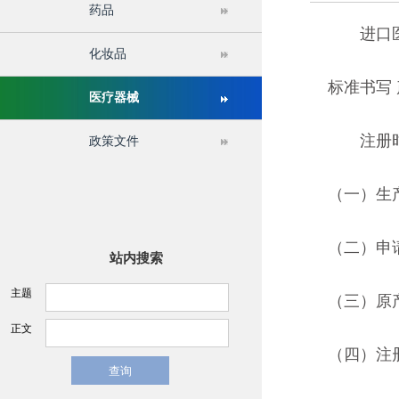
药品
进口医疗
关于举办第十六届中国医疗器械监督管理国际会议的通
化妆品
标准书写
医疗器械
注册时
政策文件
（一）生
（二）申
站内搜索
主题
（三）原
正文
（四）注