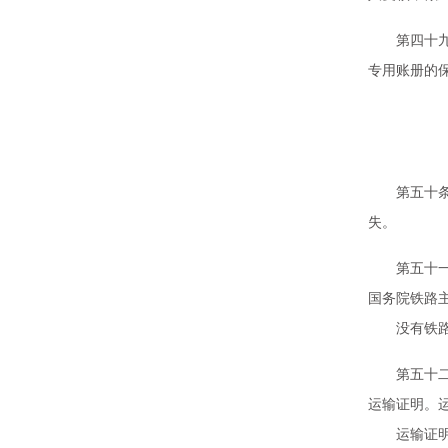
第四十九条
专用账册的
第
第五十条 
失。
第五十一条
国务院铁路
没有铁路需
第五十二条
运输证明。
运输证明应