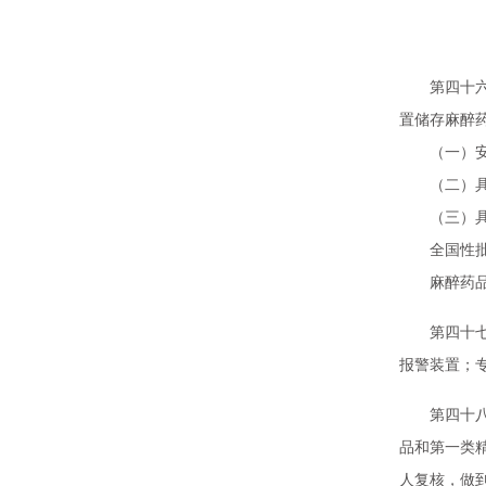
第
第四十六条
置储存麻醉
（一）安装
（二）具
（三）具有
全国性批发
麻醉药品定
第四十七条
报警装置；
第四十八条
品和第一类
人复核，做