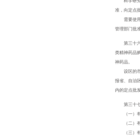
科学研究、
准，向定点
需要使用麻
管理部门批
第三十六条
类精神药品
神药品。
设区的市级
报省、自治
内的定点批
第三十七条
（一）有专
（二）有获
（三）有保