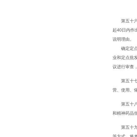
第七
第五十六条
起40日内
说明理由。
确定定点生
业和定点批
议进行审查
第五十七条
营、使用、
第五十八条
和精神药品
第五十九条
等方式，将