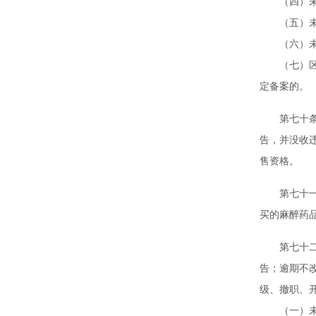
（四）未依
（五）未依
（六）未依
（七）区域
定备案的。
第七十条 
告，并没收
售资格。
第七十一条
买的麻醉药
第七十二条
告；逾期不
级、撤职、
（一）未依