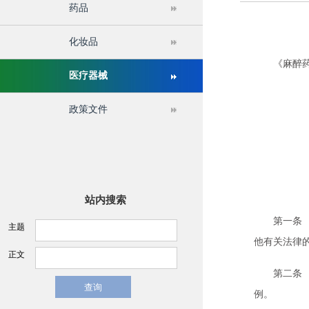
药品
关于举办第十六届中国医疗器械监督管理国际会议的通
化妆品
《麻醉药品和
医疗器械
政策文件
第
站内搜索
第一条 为
主题
他有关法律
正文
第二条 麻
例。