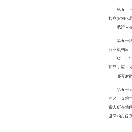
第五十三条
检查货物包
承运人在运
第五十四条
营业机构应
省、自治区
药品，应当
邮寄麻醉药
第五十五条
治区、直辖
货人所在地
设区的市级