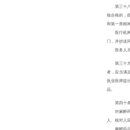
第三十八条
核合格的，
和第一类精
医疗机构应
门，并抄送
医务人员应
第三十九条
者，应当满
执业医师提
品。
第四十条 
对麻醉药品
人、核对人
麻醉药品和