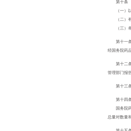
第十条 开
（一）以医
（二）有保
（三）单位
第十一条 
经国务院药
第十二条 
管理部门报
第十三条 
第十四条 
国务院药品
总量对数量
第十五条 