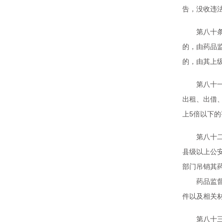
告，没收违
第八十条 
的，由药品
的，由其上
第八十一条
出租、出借
上5倍以下
第八十二条
县级以上公
部门吊销其
药品监督管
件以及相关
第八十三条