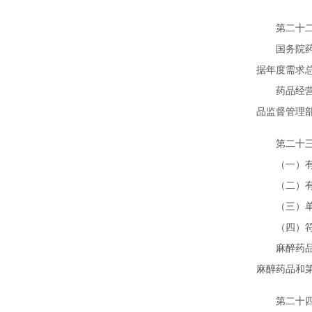
第二十二条
国务院药品
据年度需求
药品经营企
品监督管理
第二十三条
（一）有符
（二）有通
（三）单位
（四）符合
麻醉药品和
麻醉药品和
第二十四条