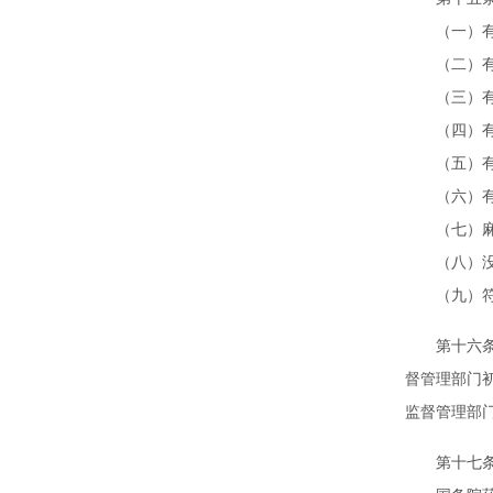
（一）有
（二）有麻
（三）有符
（四）有通
（五）有保
（六）有与
（七）麻醉
（八）没有
（九）符合
第十六条 
督管理部门
监督管理部
第十七条 