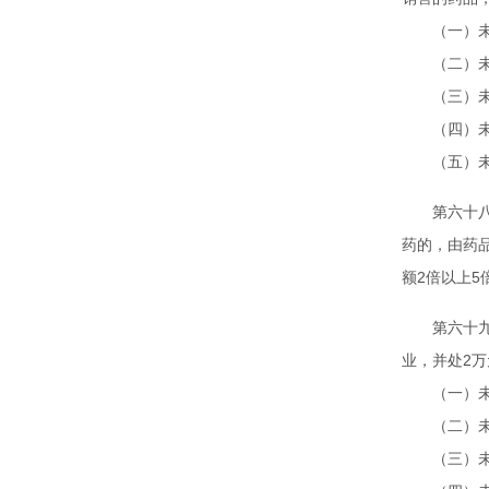
（一）未按
（二）未依
（三）未依
（四）未依
（五）未依
第六十八条
药的，由药
额2倍以上
第六十九条
业，并处2
（一）未依
（二）未保
（三）未对