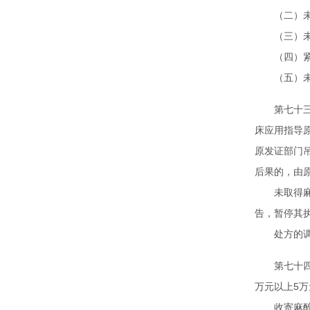
（二）未依
（三）未依
（四）紧急
（五）未依
第七十三条
床应用指导
原发证部门
后果的，由
未取得麻醉
告，暂停其
处方的调配
第七十四条
万元以上5
收寄麻醉药