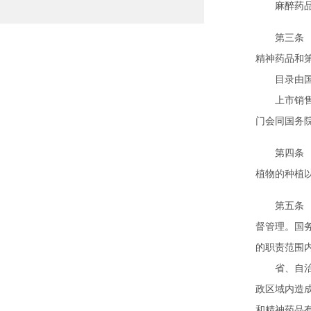
麻醉药品和
第三条 本
精神药品和
目录由国务
上市销售但
门会同国务
第四条 国
植物的种植
第五条 国
督管理。国
的职责范围
省、自治区
政区域内造
和精神药品