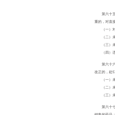
第
第六十五条
重的，对直
（一）对不
（二）未到
（三）未依
（四）违反
第六十六条
改正的，处
（一）未依
（二）未依
（三）未依
第六十七条
销售的药品