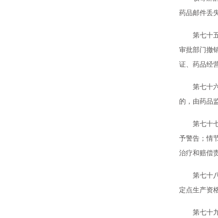
药品邮件丢
第七十五条
审批部门撤
证、药品经
第七十六条
的，由药品
第七十七条
予警告；情
治疗和赔偿
第七十八条
定点生产资
第七十九条