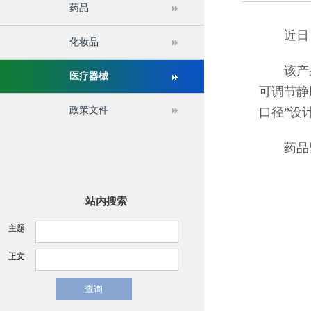
药品
关于举办第十六届中国医疗器械监督管理国际会议的通
近日，国
化妆品
该产品由F
医疗器械
可调节静脉
政策文件
口径”设
药品监
站内搜索
主题
正文