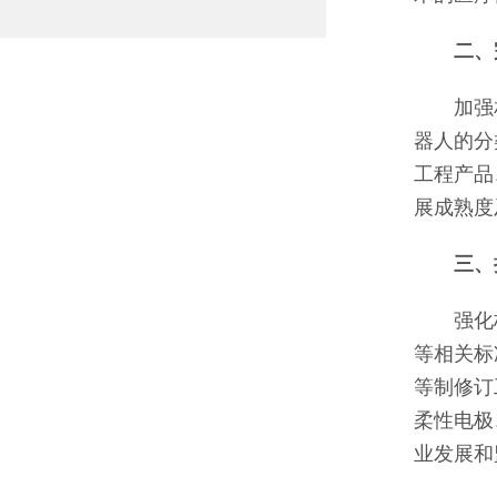
二、完
加强相
器人的分
工程产品
展成熟度
三、持
强化标
等相关标
等制修订
柔性电极
业发展和