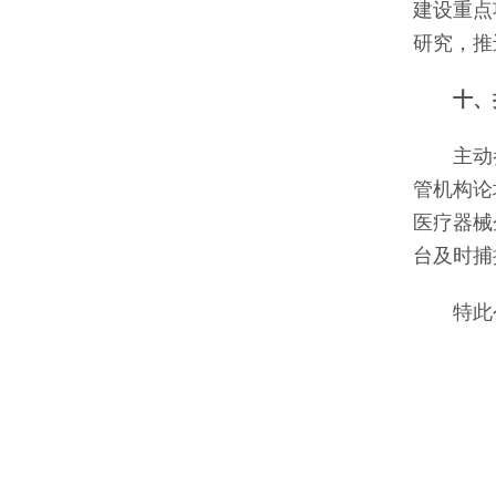
建设重点
研究，推
十、推
主动参
管机构论
医疗器械
台及时捕
特此