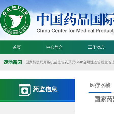
首页
中心简介
工作动态
滚动新闻
国家药监局开展疫苗监管及药品GMP合规性监管质量管理体
国家药监局举办疫苗监管质量管理体系建设工作交流会
国家药监局药审中心关于发布《预防用mRNA疫苗临床试验
医疗器械
药监信息
国家药监局药审中心关于发布《关于开发适宜药品包装规格
国家药
国家药监局 国家卫生健康委 国家中医药局 国家疾控局关于
国家药监局关于发布药品试验数据保护实施办法的公告（202