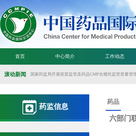
首页
中心简介
工作动态
滚动新闻
国家药监局开展疫苗监管及药品GMP合规性监管质量管理体
国家药监局举办疫苗监管质量管理体系建设工作交流会
国家药监局药审中心关于发布《预防用mRNA疫苗临床试验
药品
药监信息
国家药监局药审中心关于发布《关于开发适宜药品包装规格
六部门联
国家药监局 国家卫生健康委 国家中医药局 国家疾控局关于
国家药监局关于发布药品试验数据保护实施办法的公告（202