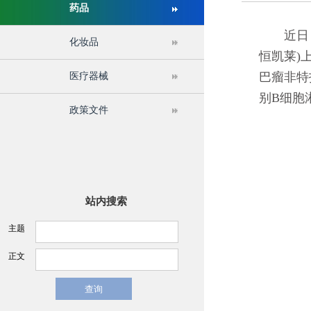
药品
关于举办第十六届中国医疗器械监督管理国际会议的通
近日，国
化妆品
恒凯莱)
巴瘤非特
医疗器械
别B细胞
政策文件
站内搜索
主题
正文