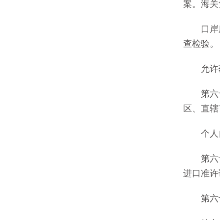
案。海关
口岸所
查检验。
允许药
第六十
区、直辖
个人自
第六十
进口准许
第六十