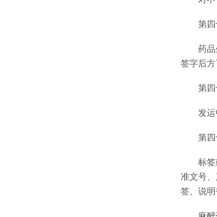
第四十
药品生
签字后方
第四十
发运中
第四十
标签或
准文号、
签、说明
麻醉药