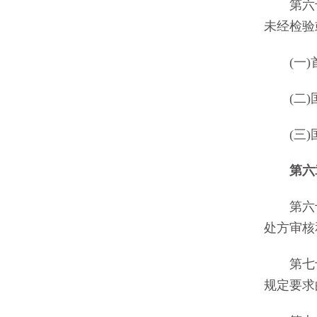
第六十八
未经检验
(一)首
(二)国
(三)
第六
第六十
处方审核
第七十条
规定要求