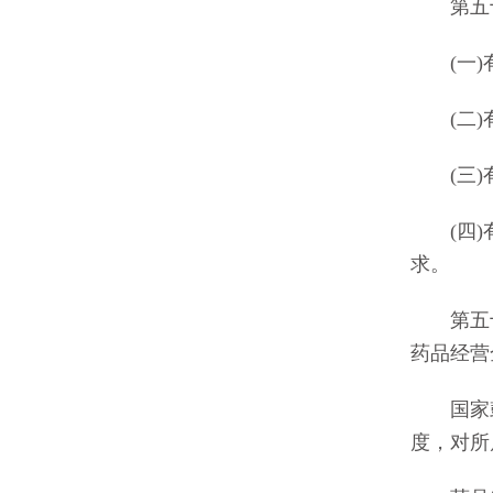
第五十
(一)有
(二)有
(三)有
(四)有
求。
第五十
药品经营
国家鼓
度，对所