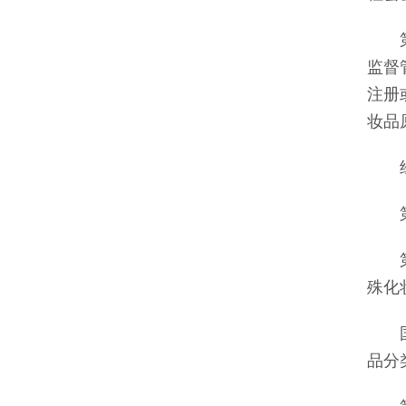
第十
监督
注册
妆品
经注
第十
第十
殊化
国务
品分