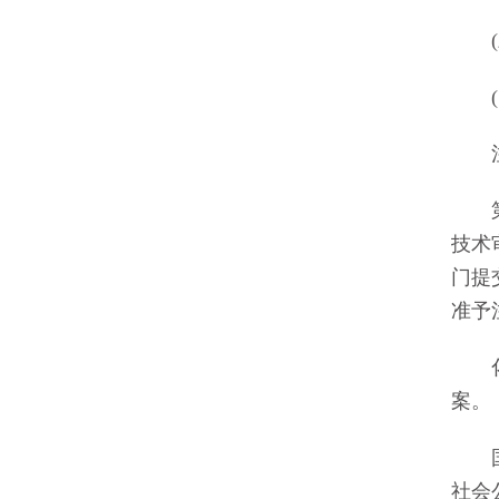
(三
(四
注册
第十
技术
门提
准予
化妆
案。
国务
社会