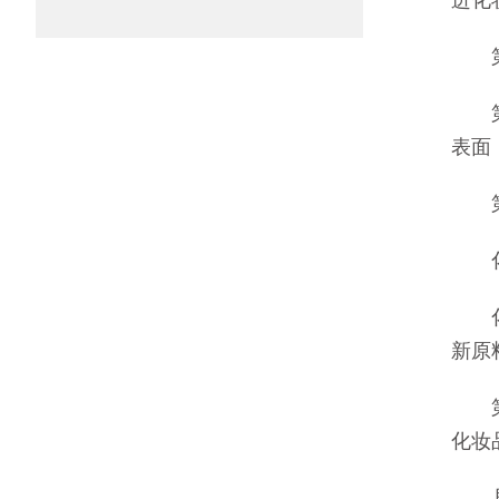
进化
第二
第三
表面
第四
化妆
化妆
新原
第五
化妆
县级