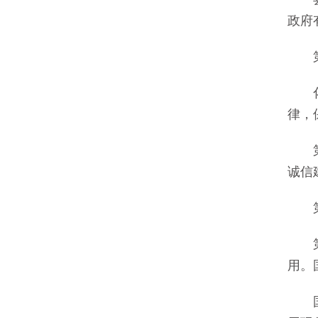
政府
第六
化妆
律，
第七
诚信
第八
第九
用。
国家