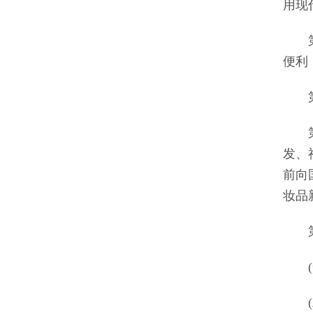
用现
第十
便利
第
第十
发、
前向
妆品
第十
(一
(二