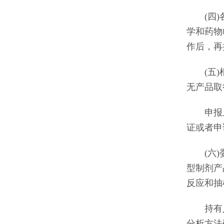
(四)各
学和药物
作后，再
(五)根
无产品取
申报上市
证或者申
(六)委
型制剂产
反应和抽
持有人
分析方法