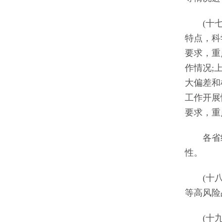
(十七)
特点，科
要求，重
作情况;
大偏差和
工作开展
要求，重
各省级
性。
(十八)
等高风险
(十九)