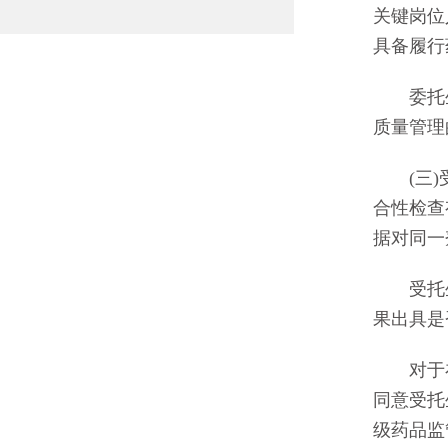
关键岗位
具备履行
委托生
质量管理
(三)受
合性检查
据对同一
受托生产
果出具是
对于在
同意受托
级药品监