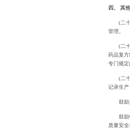
四、 其
(二十一
管理。
(二十二
药品复方
专门规定
(二十三
记录生产
鼓励多
鼓励中药
质量安全