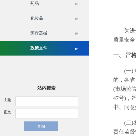
药品
关于举办第十六届中国医疗器械监督管理国际会议的通
化妆品
为进一步
医疗器械
质量安全
政策文件
一、 严
(一) 
的，各省
站内搜索
(市场监
47号)
主题
书、同意
正文
(二)各
责任监督