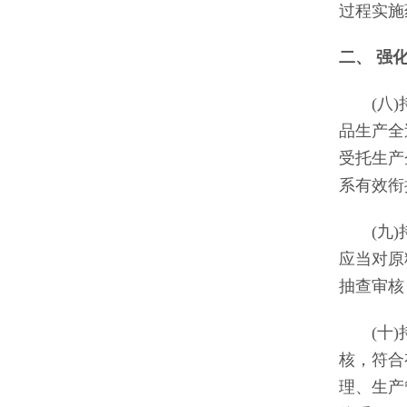
过程实施
二、 强
(八)持
品生产全
受托生产
系有效衔
(九)持
应当对原
抽查审核
(十)持
核，符合
理、生产