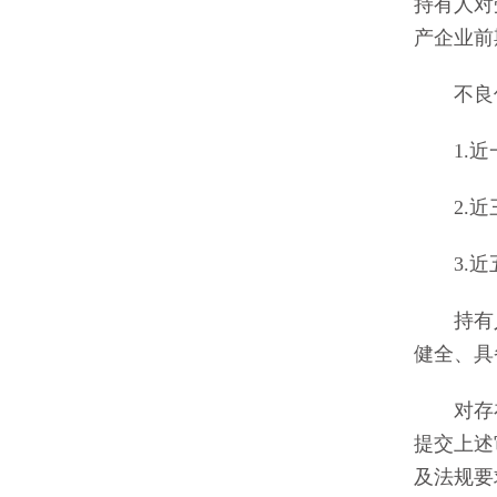
持有人对
产企业前
不良信
1.近一
2.近三
3.近五
持有人
健全、具
对存在
提交上述
及法规要