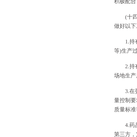
积极配合
(十四)
做好以下
1.持有
等)生产
2.持有
场地生产
3.在委
量控制要
质量标准
4.药品
第三方，