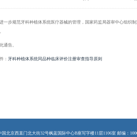
步规范牙科种植体系统医疗器械的管理，国家药监局器审中心组织制定
。
通告。
件：
牙科种植体系统同品种临床评价注册审查指导原则
西直门北大街32号枫蓝国际中心B座写字楼11层1106室 邮编：100082 电话