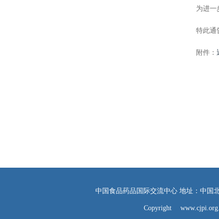
为进一步规
特此通
附件：
中国食品药品国际交流中心 地址：中国北京西直门
Copyright www.cjpi.org