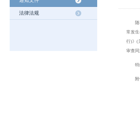
通知文件
法律法规
随着细
常发生
行)》
审查同
特此
附