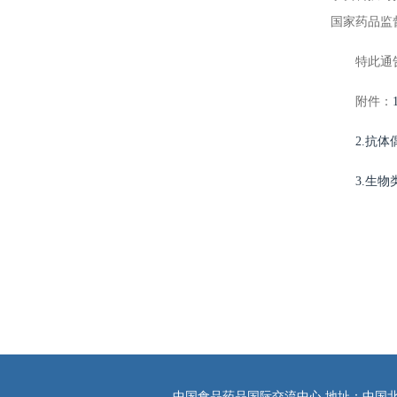
国家药品监
特此通
附件：
2.抗
3.生
中国食品药品国际交流中心 地址：中国北京西直门