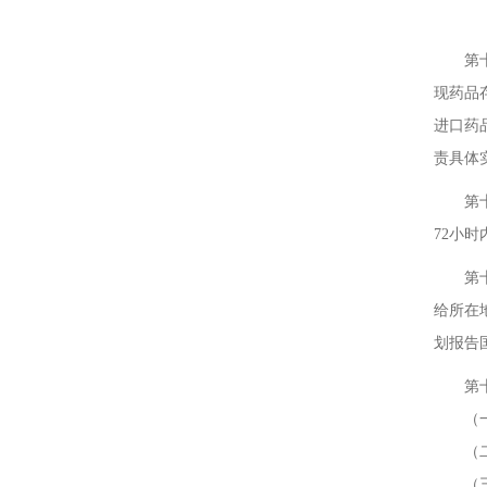
第
第十五
现药品
进口药
责具体
第十六
72小
第十七
给所在
划报告
第十八
（一）
（二
（三