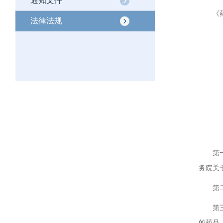
通知文件
《药品
法律法规
药
第
第一条
务院关
第二条
第三条
的药品