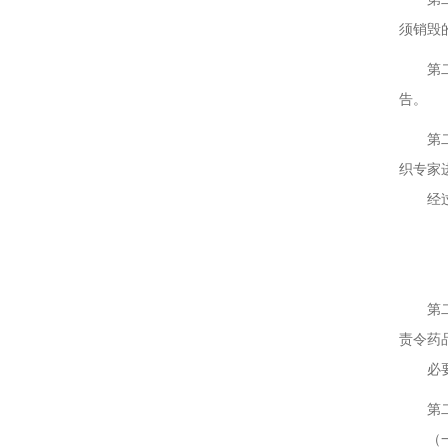
须销毁
第二十
告。
第二十
织专家
经过审
第
第二十
责令药
必要时
第二十
（一）