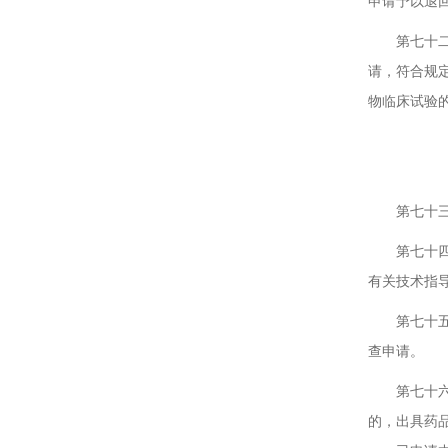
申请予以退
第七十二条
请，符合规
物临床试验
第五
第七十三条
第七十四条
有关技术指
第七十五条
查申请。
第七十六条
的，出具药