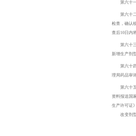
第六十一条
第六十二条
检查，确认
查后10日
第六十三条
新增生产剂
第六十四条
理局药品审
第六十五条
资料报送国
生产许可证
改变剂型但
第三