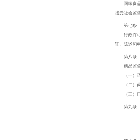
国家食品药
接受社会监
第七条 在
行政许可直
证、陈述和
第八条 药
药品监督管
（一）药品
（二）药品
（三）已批
第九条 药
第