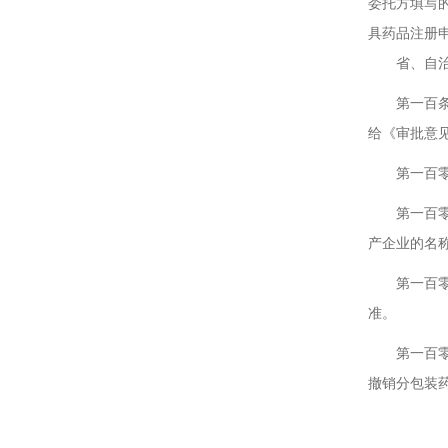
委托方填写
具药品注册
省、自治区
第一百条 
给《审批意
第一百零一
第一百零二
产企业的名
第一百零三
准。
第一百零四
撤销分包装