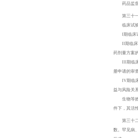
药品监督管
第三十一条
临床试验分为
I期临床试
II期临床
药剂量方案
III期临
册申请的审
IV期临床
益与风险关
生物等效性
件下，其活
第三十二条
数。罕见病