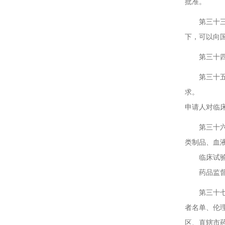
批准。
第三十三条
下，可以向
第三十四条
第三十五条
求。
申请人对临
第三十六条
类制品、血
临床试验用
药品监督管
第三十七条
者名单、伦
区、直辖市