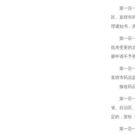
第一百一十
区、直辖市
理通知书，
第一百一十
批准变更的
册申请不予
第一百一十
直辖市药品
修改药品注
第一百一十
省、自治区
定的，发给
第一百一十