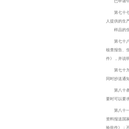
已申请中药
第七十七条
人提供的生
样品的生产
第七十八条
核查报告、
件》，并说
第七十九条
同时抄送通
第八十条 
要时可以要
第八十一条
资料报送国
验批件》；