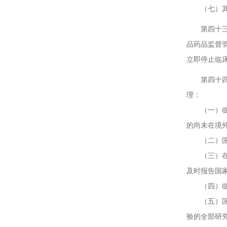
（七）其他
第四十三条
品药品监督
立即停止临
第四十四条
理：
（一）临床
的尚未在境
（二）国家
（三）在中
及时报告国
（四）临床
（五）国际
验的全部研