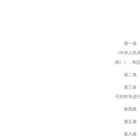
药
第
第一条 为
《中华人民
例》），制
第二条 在
第三条 药
可控性等进
第四条 国
第五条 国
第六条 药