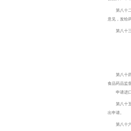
第八十二条
意见，发给
第八十三条
第六
第一
第八十四条
食品药品监
申请进口的
第八十五条
出申请。
第八十六条