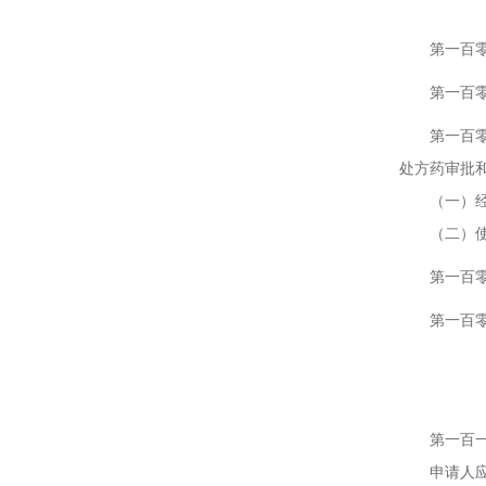
第七
第一百零五
第一百零六
第一百零七
处方药审批
（一）经国
（二）使用
第一百零八
第一百零九
第八
第一百一十
申请人应当