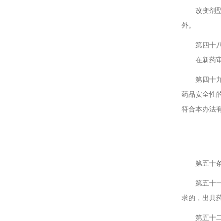
改变剂型但
外。
第四十八条
在新药审批
第四十九条
药品安全性
符合本办法
第一
第五十条 
第五十一条
求的，出具
第五十二条