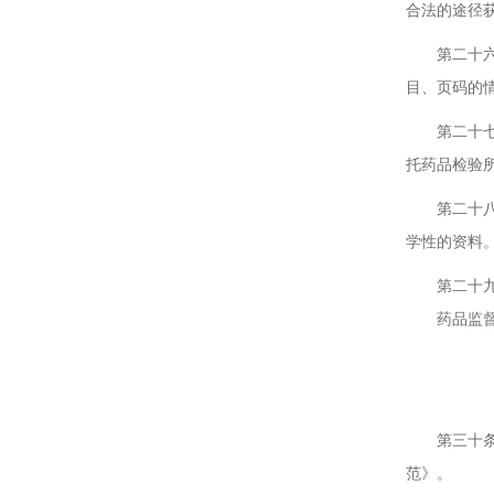
合法的途径
第二十六条
目、页码的
第二十七条
托药品检验
第二十八条
学性的资料
第二十九条
药品监督管
第三
第三十条 
范》。