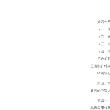
第四
第四十五条
（一）未在
（二）未在
（三）治疗
（四）治疗
符合前款规
是否实行特
特殊审批的
第四十六条
新药的申请
第四十七条
临床应用优