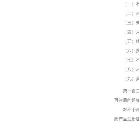
（一）有效
（二）未达
（三）未按
（四）未按
（五）经国
（六）按照
（七）不具
（八）未按
（九）其他
第一百二十
再注册的通
对不予再注
药产品注册