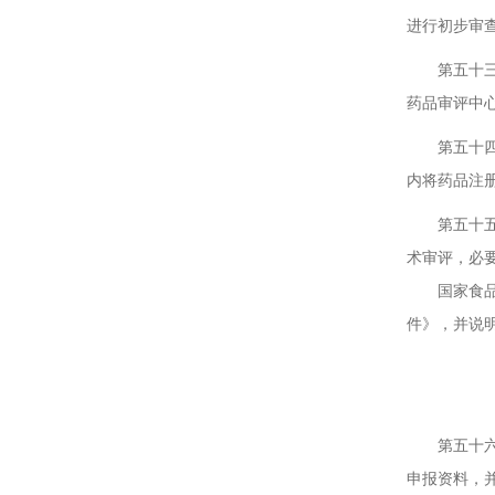
进行初步审
第五十三条
药品审评中
第五十四条
内将药品注
第五十五条
术审评，必
国家食品药
件》，并说
第
第五十六条
申报资料，