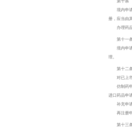
第十条 药
境内申请人
册，应当由
办理药品注
第十一条 
境内申请人
理。
第十二条 
对已上市药
仿制药申请
进口药品申
补充申请，
再注册申请
第十三条 