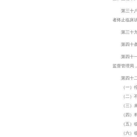
第三十八条
者终止临床
第三十九条
第四十条 
第四十一条
监督管理局
第四十二条
（一）伦理
（二）不能
（三）未按
（四）有证
（五）临床
（六）临床