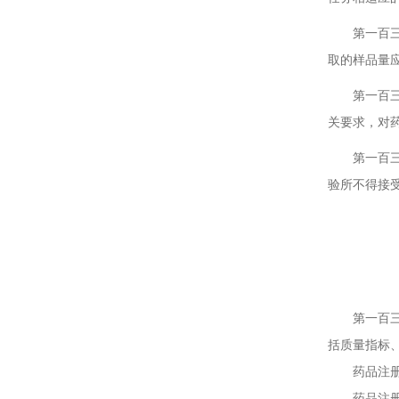
第一百三十
取的样品量
第一百三十
关要求，对
第一百三十
验所不得接
第十一
第一
第一百三十
括质量指标
药品注册标
药品注册标