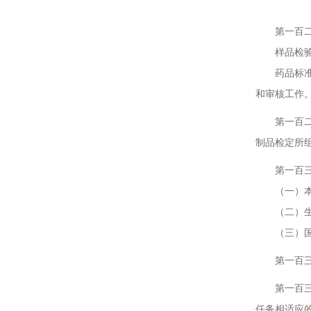
第十
第一百二十
样品检验，
药品标准复
和审核工作
第一百二十
制品检定所
第一百三十
（一）本办
（二）生物
（三）国家
第一百三十
第一百三十
任务相适应