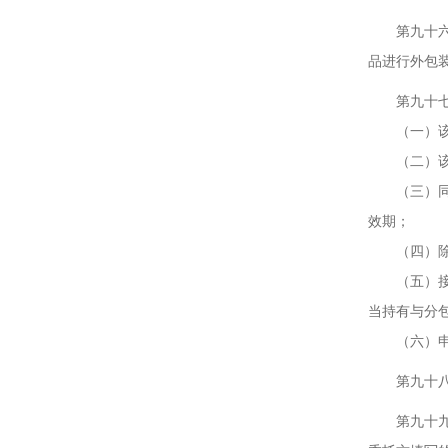
第九十六条
品进行外包
第九十七条
（一）该药
（二）该药
（三）同一
效期；
（四）除片
（五）接受
当持有与分
（六）申请
第九十八条
第九十九条