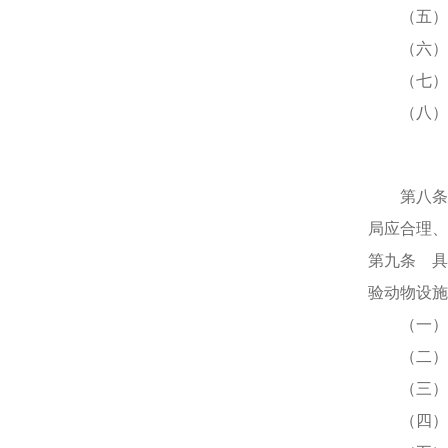
（五）掌
（六）详
（七）实
（八）处
第八条 
局应合理、
第九条 具
验动物设施
（一）不
（二）动
（三）收
（四）清