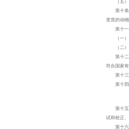
（五）供
第十条 
变质的动物
第十一条
（一）接
（二）供
第十二条
符合国家有
第十三条
第十四条
第十五条
试和校正、
第十六条