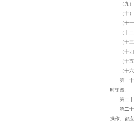
（九）各
（十）濒
（十一）
（十二）
（十三）
（十四）
（十五）
（十六）
第二十二
时销毁。
第二十三
第二十四
操作、都应