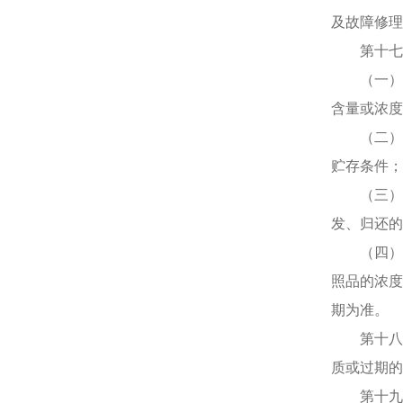
及故障修理
第十七条
（一）实
含量或浓度
（二）供
贮存条件；
（三）供
发、归还的
（四）需
照品的浓度
期为准。
第十八条
质或过期的
第十九条