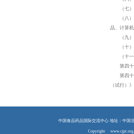
（七）对
（八）原
品、计算机
（九）标
（十）委
（十一）
第四十四
第四十五条
（试行）》
中国食品药品国际交流中心 地址：中国北京西直门
Copyright www.cjpi.org