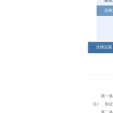
通知
法律
法律法规
第一条 
法》、制定
第二条 