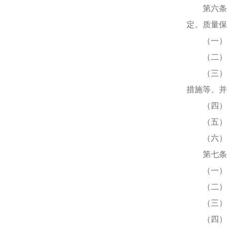
第六条 
定。质量保
（一）保
（二）审
（三）对
措施等、并
（四）定
（五）向
（六）参
第七条 
（一）负
（二）制
（三）执
（四）确