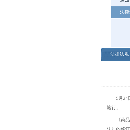
通知
法律
法律法规
5月24日
施行。
《药品不
法》的修订