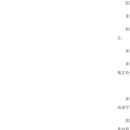
国家建
第十三
新闻媒
正。
第十四
第十五
规定给
第十六
或者罕
国家鼓
承创新