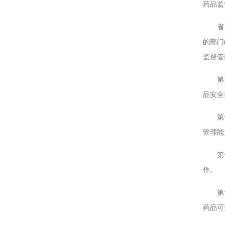
药品监
省、自
的部门
监督管
第九条
品安全
第十条
管理能
第十一
作。
第十二
药品可