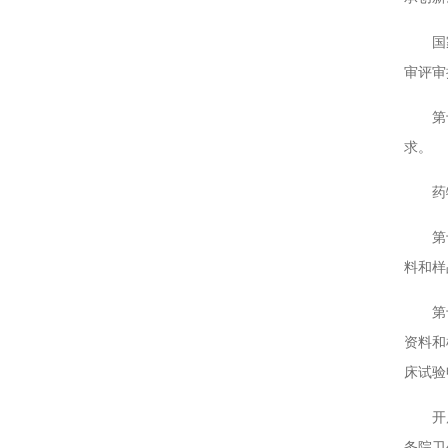
国家采
审评审
第十七
求。
药物非
第十八
料和样
第十九
资料和
床试验
开展药
务院卫