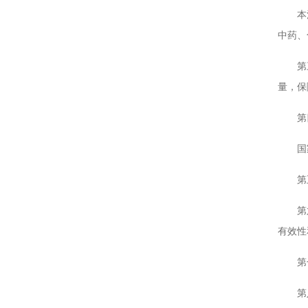
本法所
中药、
第三条
量，保
第四条
国家
第五条
第六条
有效性
第七条
第八条