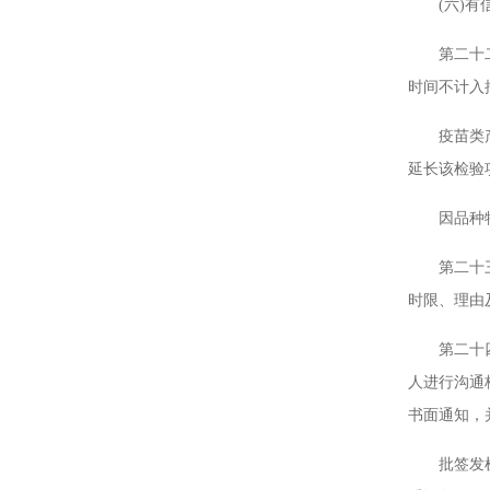
(六)有信
第二十二条
时间不计入
疫苗类产品
延长该检验
因品种特性
第二十三条
时限、理由
第二十四条
人进行沟通
书面通知，
批签发机构