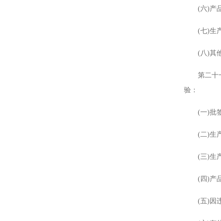
(六)产品
(七)生产
(八)其他
第二十一条
验：
(一)批签
(二)生产
(三)生产
(四)产品
(五)因违