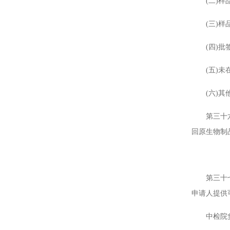
(二)样品
(三)样品
(四)批签
(五)未在
(六)其他
第三十六条
回原生物制
第三十七条
申请人提供
中检院负