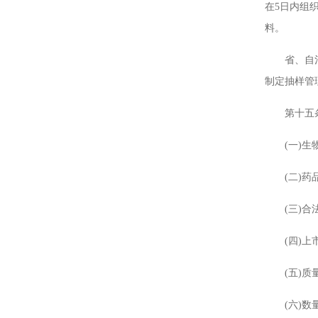
在5日内组
料。
省、自治区
制定抽样管
第十五条 
(一)生物
(二)药品
(三)合法
(四)上市
(五)质量
(六)数量