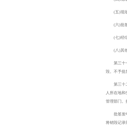
(五)现场
(六)批签
(七)经综
(八)其他
第三十一条
毁。不予批
第三十二条
人所在地和
管理部门。
批签发申请
将销毁记录