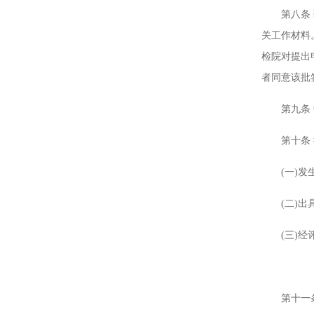
第八条 药
关工作材料
检院对提出
者同意该批
第九条 中
第十条 批
(一)发生
(二)出具
(三)经评
第十一条 