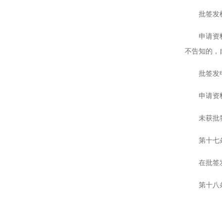
批签发机构
申请资料不
不告知的，
批签发申请
申请资料存
未获批签
第十七条 
在批签发机
第十八条 