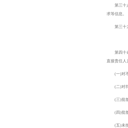
第三十八条
求等信息。
第三十九条
第四十条 
直接责任人
(一)对不
(二)对符
(三)批签
(四)批签
(五)未按