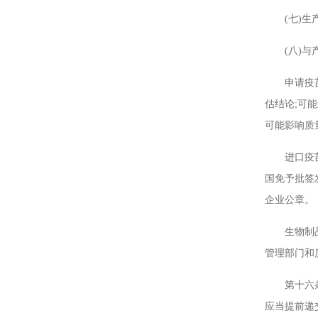
(七)生产
(八)与产
申请疫苗批
估结论;可
可能影响质
进口疫苗类
国免予批签
企业公章。
生物制品批
管理部门和
第十六条 
应当提前递