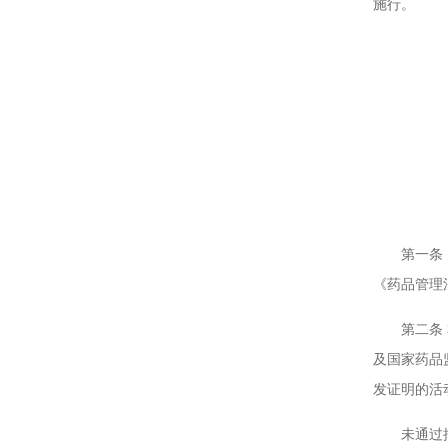
施行。
第一条 为
《药品管理
第二条 本
及国家药品
发证明的活
未通过批签