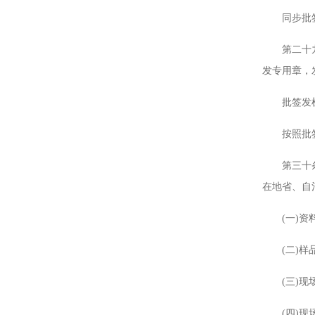
同步批签发
第二十九条
发专用章，
批签发机构
按照批签发
第三十条 
在地省、自
(一)资料
(二)样品
(三)现场
(四)现场