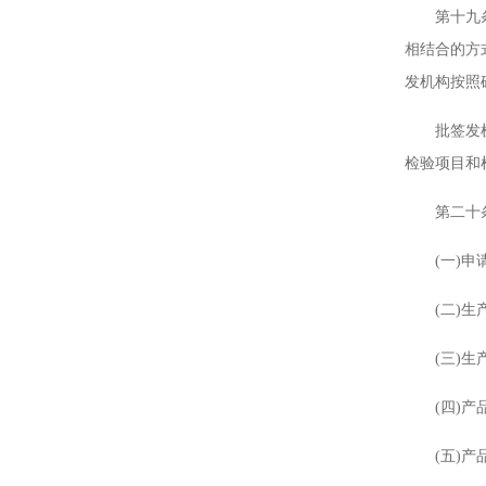
第十九条 
相结合的方
发机构按照
批签发机构
检验项目和
第二十条
(一)申请
(二)生产
(三)生产
(四)产品
(五)产品