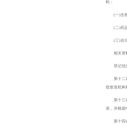
料：
(一)生物
(二)药品
(三)合法
相关资料符
登记信息发
第十二条 
批签发机构
第十三条 
表，并根据
第十四条 