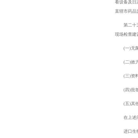
看设备及日
直辖市药品
第二十五条
现场检查建
(一)无菌
(二)效力
(三)资料
(四)批签
(五)其他
在上述问题
进口生物制