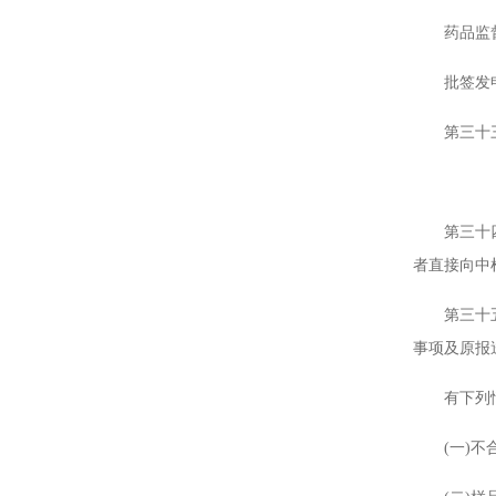
药品监督管
批签发申请
第三十三条
第三十四条
者直接向中
第三十五条
事项及原报
有下列情
(一)不合