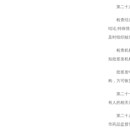
第二十六条
检查结束后
结论;特殊
及时组织核
检查机构应
知批签发机
批签发申请
构，方可恢
第二十七条
有人的相关
第二十八条
市药品监督