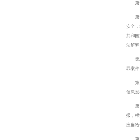
第一
第一条
安全，
共和国
法解释
第二条
罪案件
第三条
信息发
第四条
报，根
应当给
第五条