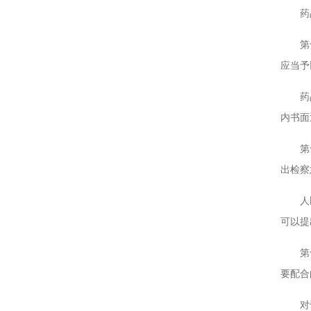
药品监
第十六
应当予
药品监
内书面
第十七
出检察
人民法
可以提
第十八
要配合
对于人