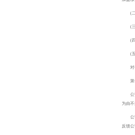
(二)
(三)
(四)
(五)
对有关
第十条
公安机
为由不
公安机
反馈公