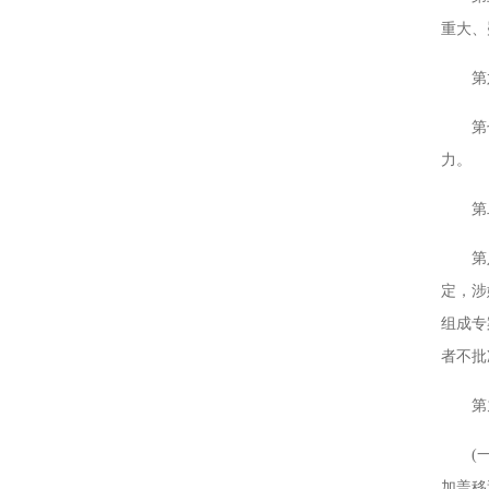
重大、
第六条
第七条
力。
第二
第八条
定，涉
组成专
者不批
第九条
(一)
加盖移