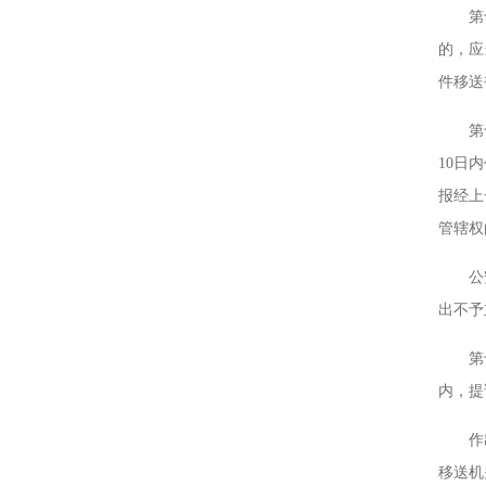
第十一
的，应
件移送
第十二
10日
报经上
管辖权
公安机
出不予
第十三
内，提
作出不
移送机