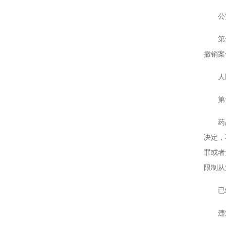
公安
第十四
撤销案
人民
第十五
药品监
决定，
罪或者
限制从
已经作
违法行