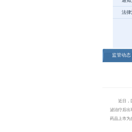
通知
法律
监管动态
近日，国家
泌治疗后出
药品上市为