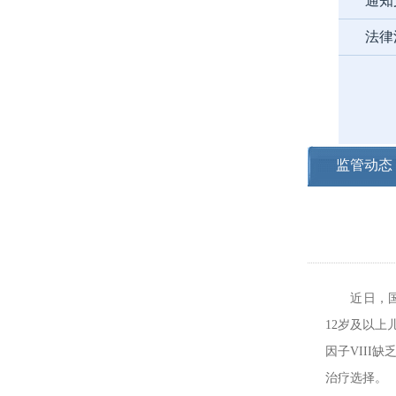
通知
法律
监管动态
近日，国家药
12岁及以上
因子VIII
治疗选择。