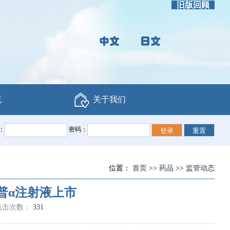
旧版回顾
流
关于我们
：
密码：
位置：
首页
>>
药品
>>
监管动态
普α注射液上市
点击次数：
331