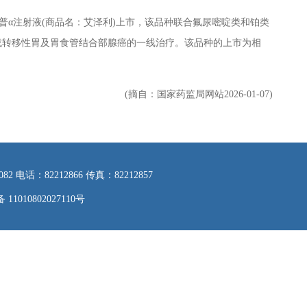
注射液(商品名：艾泽利)上市，该品种联合氟尿嘧啶类和铂类
复发或转移性胃及胃食管结合部腺癌的一线治疗。该品种的上市为相
(摘自：国家药监局网站2026-01-07)
：82212866 传真：82212857
1010802027110号