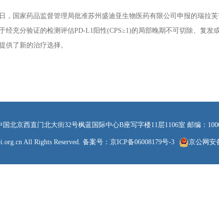
国家药品监督管理局批准苏州盛迪亚生物医药有限公司申报的瑞拉芙普α
于经充分验证的检测评估PD-L1阳性(CPS≥1)的局部晚期不可切除、
提供了新的治疗选择。
西直门北大街32号枫蓝国际中心B座写字楼11层1106室 邮编：100082 电话
.org.cn All Rights Reserved. 备案号：
京ICP备06008179号-3
京公网安备 1