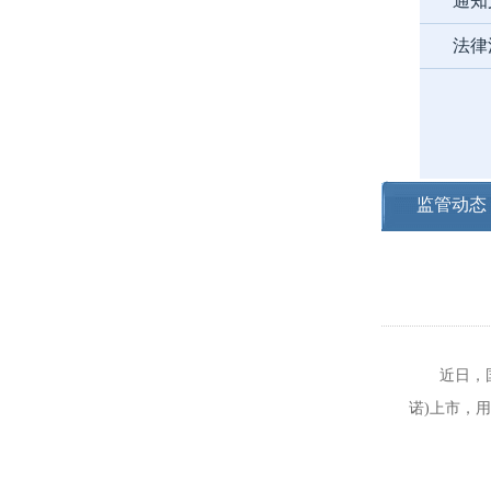
通知
法律
监管动态
近日，国家
诺)上市，